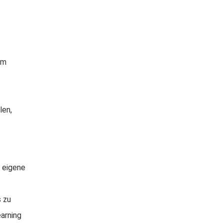
am
len,
n eigene
 zu
arning