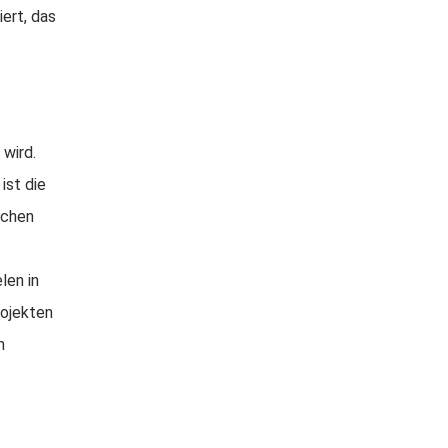
ert, das
wird.
ist die
ochen
len in
rojekten
h