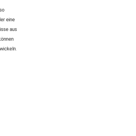
 so
er eine
isse aus
 können
wickeln.