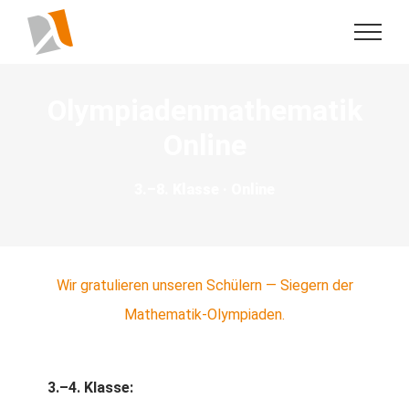
Skip
to
content
Olympiadenmathematik
Online
3.–8. Klasse · Online
Wir gratulieren unseren Schülern — Siegern der
Mathematik-Olympiaden.
3.–4. Klasse: